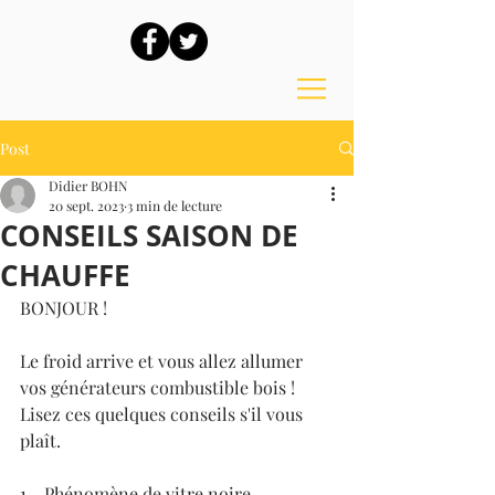
Post
Didier BOHN
20 sept. 2023
3 min de lecture
CONSEILS SAISON DE
CHAUFFE
BONJOUR !
Le froid arrive et vous allez allumer 
vos générateurs combustible bois ! 
Lisez ces quelques conseils s'il vous 
plaît.
1 - Phénomène de vitre noire